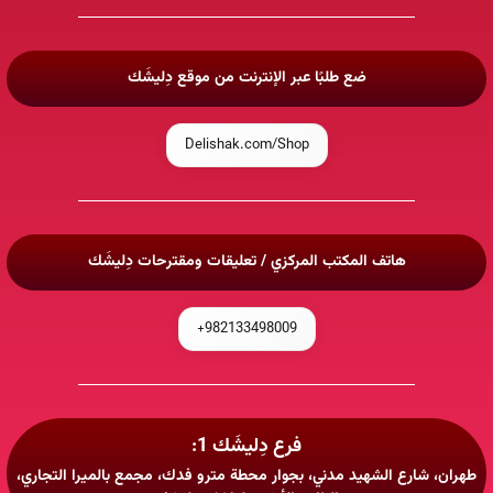
ضع طلبًا عبر الإنترنت من موقع دِليشَك
Delishak.com/Shop
هاتف المكتب المركزي / تعليقات ومقترحات دِليشَك
982133498009+
فرع دِليشَك 1:
طهران، شارع الشهيد مدني، بجوار محطة مترو فدك، مجمع بالميرا التجاري،