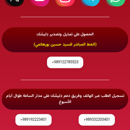
الحصول على تمثيل وتصدير دِليشَك
(الخط المباشر للسيد حسين بورهاتمي)
989122785523+
تسجيل الطلب عبر الهاتف وفريق دعم دِليشَك على مدار الساعة طوال أيام
الأسبوع
989192223401+
989332203401+