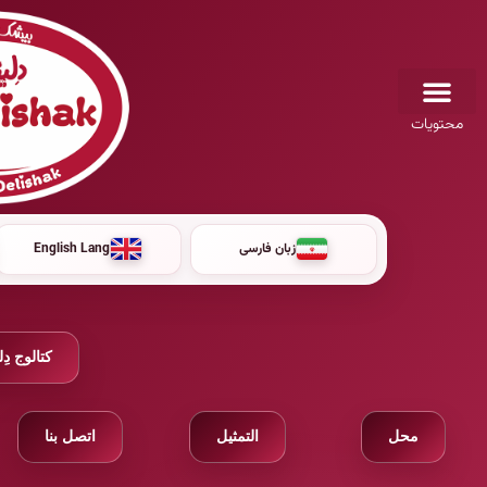
محتويات
زبان فارسی
English Lang
كتالوج دِ
محل
التمثيل
اتصل بنا