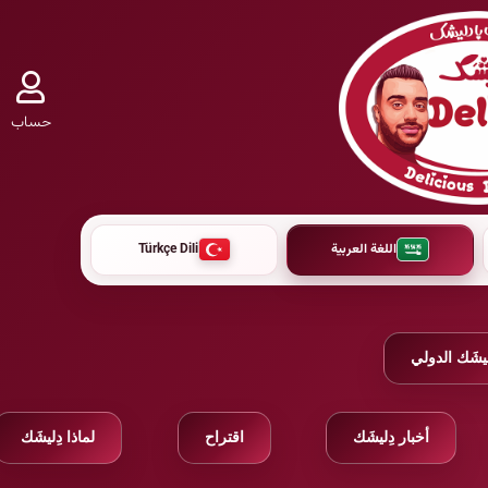
حساب
اللغة العربية
Türkçe Dili
ليشَك الدولي
أخبار دِليشَك
اقتراح
لماذا دِليشَك