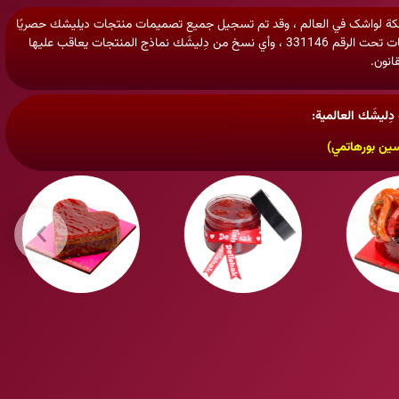
ت كعكة لواشک في العالم ، وقد تم تسجيل جميع تصميمات منتجات ديليشك حصريًا
على أنها تصاميم وابتكارات صناعية في المنظمة العالمية لتسجيل الممتلكات تحت الرقم 331146 ، وأي نسخ من دِليشَك نماذج المنتجات يعاقب عليها
قانون.
ليشَك العالمية:
ين بورهاتمي)