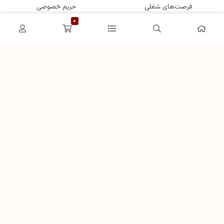
فرصت‌های شغلی
حریم خصوصی
0
راهنمای خرید از دِلیشَک
تماس باما
پشتیبان 1 :
09192223401
نحوه ثبت سفارش
پشتیبان 2 :
09332203401
رویه ارسال سفارش
شیوه‌های پرداخت