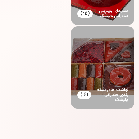
دسرهای ویترینی
(25)
صادراتی دِلیشَک
لواشک های بسته
بندی صادراتی
(16)
دِلیشَک