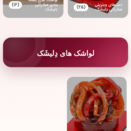
لواشک های بسته
دسرهای ویترینی
بندی صادراتی
(16)
(25)
صادراتی دِلیشَک
دِلیشَک
لواشک های دِلیشَک