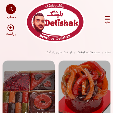
حساب
منو
بازگشت
خانه
/
محصولات دلیشک
/
لواشک های دِلیشَک