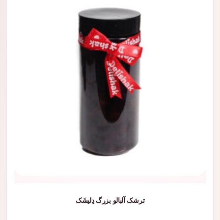
ترشک آلبالو بزرگ دِلیشَک