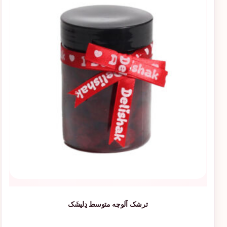
ترشک آلوچه متوسط دِلیشَک