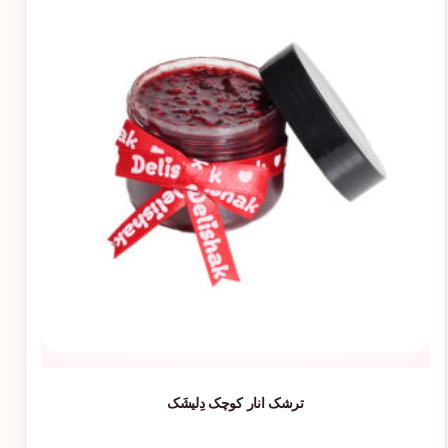
ترشک انار کوچک دِلیشَک