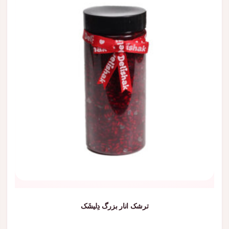
ترشک انار بزرگ دِلیشَک