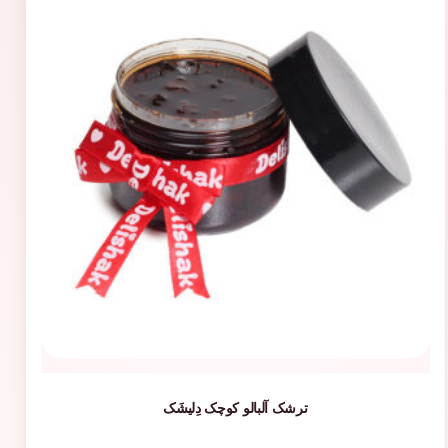
ترشک آلبالو کوچک دِلیشَک