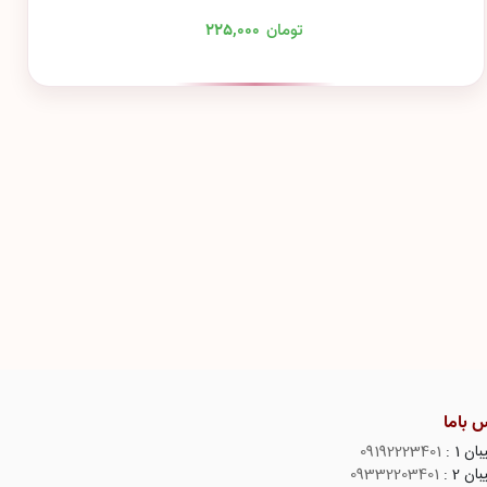
تومان
۲۲۵,۰۰۰
 باما
ن 1 :
09192223401
ن 2 :
09332203401