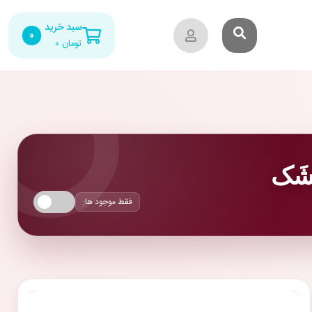
سبد خرید
0
تومان
۰
شَک
فقط موجود ها: