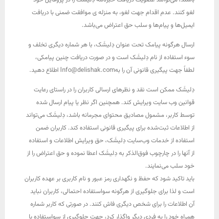
باشند، می‌توانند عضویت دریافت خبرنامه دِلیشَک را در پروفایل خود
لغو کنند. عدم اقدام جهت لغو، به منزله ی موافقت ضمنی با دریافت
ایمیل‌ها و پیام‌ها و سلب حق اعتراض می‌باشد.
ارسال هرگونه پیامک تحت عنوان دِلیشَک، با هر شماره دیگری تخلف و
سوء استفاده از نام دِلیشَک است و در صورت دریافت چنین پیامکی،
لطفاً جهت پیگیری قانونی آن را بهInfo@delishak.com اطلاع دهید.
دِلیشَک ممکن است نقد و نظرهای ارسالی کاربران را در راستای رعایت
قوانین وب سایت ویرایش کند. همچنین اگر نظر یا پیام ارسال شده
توسط کاربر، مشمول مصادیق محتوای مجرمانه باشد، دِلیشَک می‌تواند
از اطلاعات ثبت‌شده برای پیگیری قانونی استفاده کند. کاربران ضمن
استفاده از خدمات وب‌سایت دِلیشَک، حق ویرایش اطلاعات و استفاده
از آنها را در چارچوب فوق‌الذکر به دِلیشَک اعطا نموده و حق اعتراض را از
خود سلب می‌نمایند.
باید تاکید شود که حفظ و نگهداری رمز عبور و نام کاربری بر عهده کاربران
است و لذا برای جلوگیری از هرگونه سواستفاده احتمالی، کاربران نباید
آن اطلاعات را برای شخص دیگری فاش کنند. در صورتی که کاربر شماره
همراه خود را به فردی دیگر واگذار کرد، جهت جلوگیری از سواستفاده یا