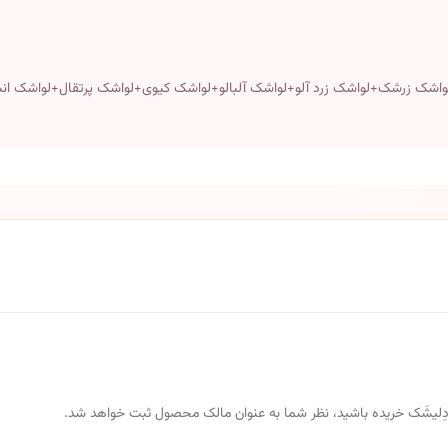
واشک زرشک+لواشک زرد آلو+لواشک آلبالو+لواشک کیوی+لواشک پرتقال+لواشک انب
 از دِلیشَک خریده باشید، نظر شما به عنوان مالک محصول ثبت خواهد شد.