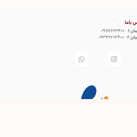
 باما
ن 1 :
09192223401
ن 2 :
09332203401