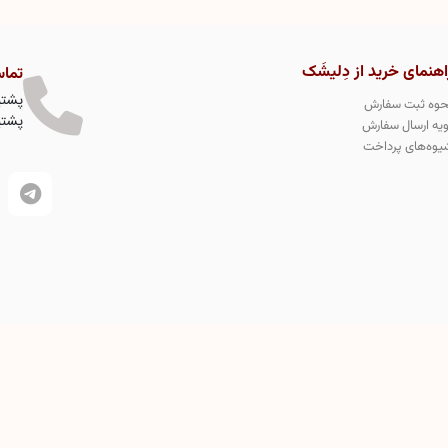
اهنمای خرید از دِلیشَک
تماس
پشتیبا
حوه ثبت سفارش
پشتیبا
ویه ارسال سفارش
یوه‌های پرداخت
نی دسرهای کیک لواشکی در جهان میباشد و تمامی طرح های محصولات
دِلیشَک در سازمان ثبت مالکیت جهانی به شماره 331146 به طور کاملا انحصاری ثبت طرح صنعتی و اختراع شده است و
ازات قانونی دارد.