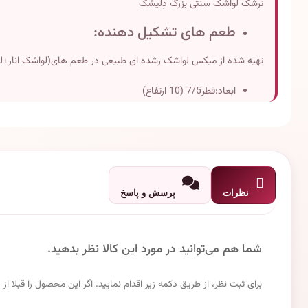
ترشک لواشک سنتی بزرگ دِلیشَک
طعم های تشکیل دهنده:
تهیه شده از میکس لواشک رشده ای طبیعی در طعم های(لواشک انار+ل
ابعاد:قطر7/5 (10 ارتفاع)
وزن تقریبی:500 گرم
تاریخ انقضاء:دو سال پس از تولید
نظرات
پرسش و پاسخ
شما هم می‌توانید در مورد این کالا نظر بدهید.
برای ثبت نظر، از طریق دکمه زیر اقدام نمایید. اگر این محصول را قبلا