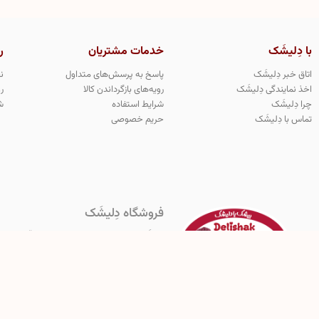
با دِلیشَک
خدمات مشتریان
ر
اتاق خبر دِلیشَک
پاسخ به پرسش‌های متداول
ن
اخذ نمایندگی دِلیشَک
رویه‌های بازگرداندن کالا
ر
چرا دِلیشَک
شرایط استفاده
ش
تماس با دِلیشَک
حریم خصوصی
فروشگاه دِلیشَک
دِلیشَک اولین و‌ تنها تولید کننده معتبر و قانو
هرگونه کپی برداری از مدل های محصولات دِلیشَک مج