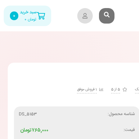
سبد خرید
0
تومان
۰
شک
5 از 5
1 فروش موفق
شناسه محصول:
DS_5153
قیمت:
۷۶۵,۰۰۰
تومان