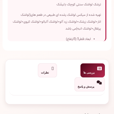
ترشک لواشک سنتی کوچک دِلیشَک
تهیه شده از میکس لواشک رشده ای طبیعی در طعم های(لواشک
انار+لواشک زرشک+لواشک زرد آلو+لواشک آلبالو+لواشک کیوی+لواشک
پرتقال+لواشک انبه)می باشد
ابعاد:قطر5 (5ارتفاع)
وزن تقریبی:100 گرم
تاریخ انقضاء:دو سال پس از تولید
بررسی ها
نظرات
پرسش و پاسخ