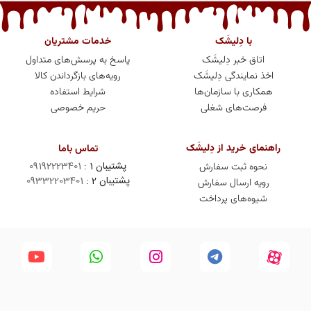
با دِلیشَک
خدمات مشتریان
اتاق خبر دِلیشَک
پاسخ به پرسش‌های متداول
اخذ نمایندگی دِلیشَک
رویه‌های بازگرداندن کالا
همکاری با سازمان‌ها
شرایط استفاده
فرصت‌های شغلی
حریم خصوصی
راهنمای خرید از دِلیشَک
تماس باما
پشتیبان 1 :
09192223401
نحوه ثبت سفارش
پشتیبان 2 :
09332203401
رویه ارسال سفارش
شیوه‌های پرداخت