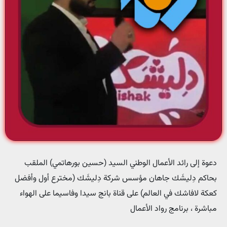
دعوة إلى رائد الأعمال الوطني السيد (حسين بورهاتمي) الملقب
بحاكم دِلیشَك جاهان مؤسس شركة دِلیشَك (مخترع أول وأفضل
كعكة لافاشك في العالم) على قناة بانج سيدا وفاسيما على الهواء
مباشرة ، برنامج رواد الأعمال