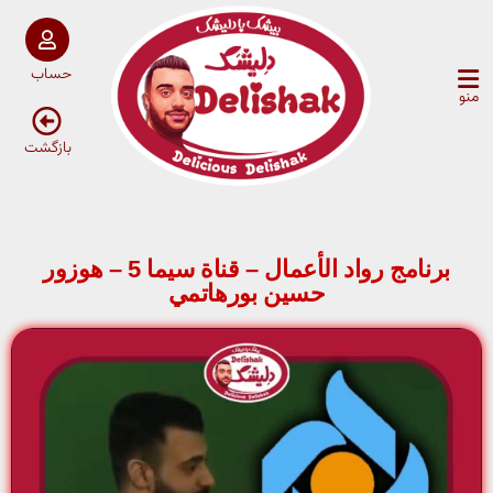
حساب
منو
بازگشت
برنامج رواد الأعمال – قناة سيما 5 – هوزور
حسين بورهاتمي