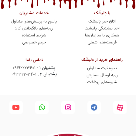
با دِلیشَک
خدمات مشتریان
اتاق خبر دِلیشَک
پاسخ به پرسش‌های متداول
اخذ نمایندگی دِلیشَک
رویه‌های بازگرداندن کالا
همکاری با سازمان‌ها
شرایط استفاده
فرصت‌های شغلی
حریم خصوصی
راهنمای خرید از دِلیشَک
تماس باما
پشتیبان 1 :
09192223401
نحوه ثبت سفارش
پشتیبان 2 :
09332203401
رویه ارسال سفارش
شیوه‌های پرداخت