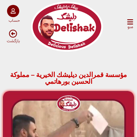
حساب
منو
بازگشت
مؤسسة قمرالدین ديليشك الخيرية – مملوكة
الحسين بورهاتمي