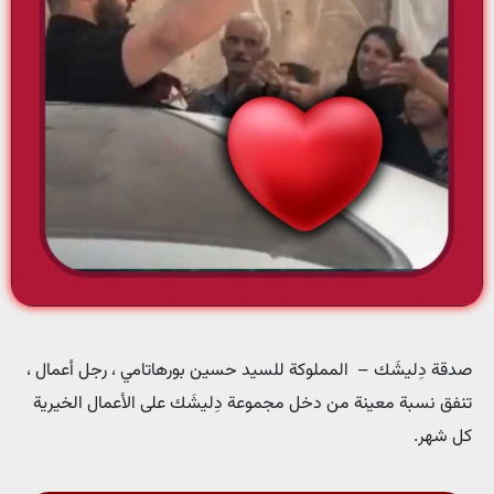
صدقة دِليشَك – المملوكة للسيد حسين بورهاتامي ، رجل أعمال ،
تنفق نسبة معينة من دخل مجموعة دِليشَك على الأعمال الخيرية
كل شهر.