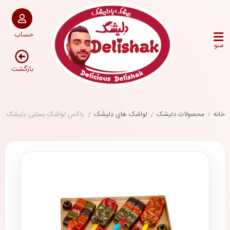
حساب
منو
بازگشت
خانه
/
محصولات دلیشک
/
لواشک های دِلیشَک
/
باکس لواشک بستنی دِلیشَک