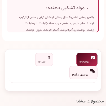
مواد تشکیل دهنده:
باکس بستنی شامل 5 مدل بستنی لواشکی ترش و ملس از ترکیب
لواشک های طبیعی در طعم های مختلف(لواشک انار+لواشک
زرشک+لواشک زرد آلو+لواشک آلبالو+لواشک کیوی+لواشک
پرتقال+لواشک انبه+زغال اخته)+سس مخصوص دلیشک می باشد.
ابعاد:12×27 (2.5ارتفاع)
وزن تقریبی:500گرم
تاریخ انقضاء:دو سال پس از تولید
توضیحات
نظرات
پرسش و پاسخ
محصولات مشابه