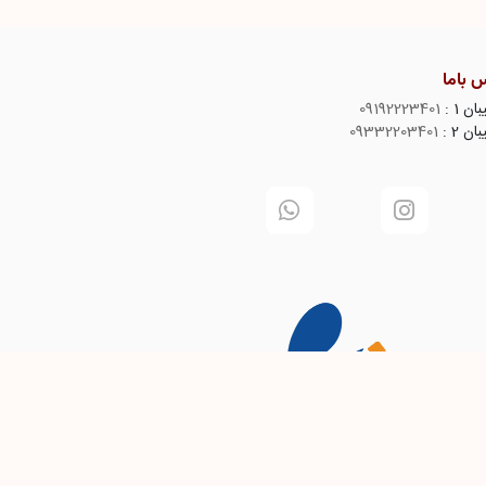
 باما
ن 1 :
09192223401
ن 2 :
09332203401