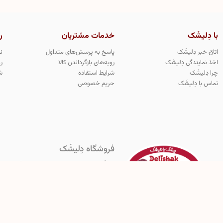
با دِلیشَک
خدمات مشتریان
ر
اتاق خبر دِلیشَک
پاسخ به پرسش‌های متداول
ن
اخذ نمایندگی دِلیشَک
رویه‌های بازگرداندن کالا
ر
چرا دِلیشَک
شرایط استفاده
ش
تماس با دِلیشَک
حریم خصوصی
فروشگاه دِلیشَک
دِلیشَک اولین و‌ تنها تولید کننده معتبر و قانو
هرگونه کپی برداری از مدل های محصولات دِلیشَک مج