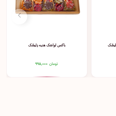
یشَک
باکس لواشک هدیه دِلیشَک
تومان
۹۹۵,۰۰۰