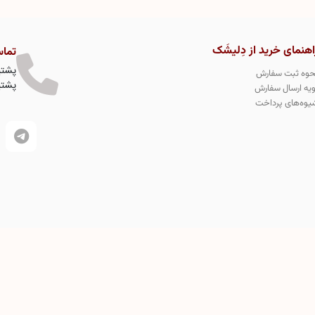
اهنمای خرید از دِلیشَک
تماس
پشتیبا
حوه ثبت سفارش
پشتیبا
ویه ارسال سفارش
یوه‌های پرداخت
نی دسرهای کیک لواشکی در جهان میباشد و تمامی طرح های محصولات
دِلیشَک در سازمان ثبت مالکیت جهانی به شماره 331146 به طور کاملا انحصاری ثبت طرح صنعتی و اختراع شده است و
ازات قانونی دارد.