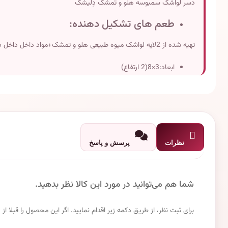
دسر لواشک سمبوسه هلو و تمشک دِلیشَک
طعم های تشکیل دهنده:
تهیه شده از 2لایه لواشک میوه طبیعی هلو و تمشک+مواد داخل داخل دسر ترشک میوه طبیعی تمشک+سس مخصوص دلیشک می باشد.
ابعاد:3×8(2 ارتفاع)
وزن تقریبی:100 گرم
تاریخ انقضاء:دو سال پس از تولید
نظرات
پرسش و پاسخ
شما هم می‌توانید در مورد این کالا نظر بدهید.
برای ثبت نظر، از طریق دکمه زیر اقدام نمایید. اگر این محصول را قبلا