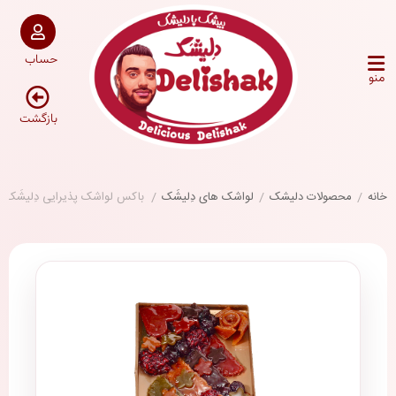
حساب
منو
بازگشت
خانه
/
محصولات دلیشک
/
لواشک های دِلیشَک
/
باکس لواشک پذیرایی دِلیشَک