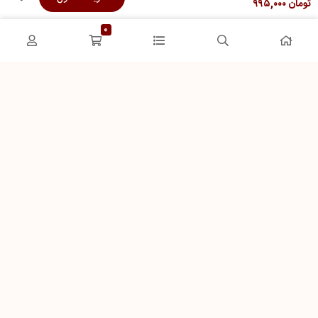
تومان
۹۹۵,۰۰۰
فرصت‌های شغلی
حریم خصوصی
0
راهنمای خرید از دِلیشَک
تماس باما
پشتیبان 1 :
09192223401
نحوه ثبت سفارش
پشتیبان 2 :
09332203401
رویه ارسال سفارش
شیوه‌های پرداخت