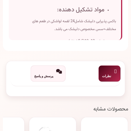
مواد تشکیل دهنده:
باکس پذیرایی دلیشک شامل24 لقمه لواشکی در طعم های
مختلف+سس مخصوص دلیشک می باشد.
ابعاد : 12×19(2.5 ارتفاع)
وزن تقریبی: 300 گرم
تاریخ انقضاء:دو سال پس از تولید
نظرات
پرسش و پاسخ
محصولات مشابه