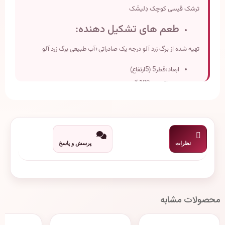
ترشک قیسی کوچک دِلیشَک
طعم های تشکیل دهنده:
تهیه شده از برگ زرد آلو درجه یک صادراتی+آب طبیعی برگ زرد آلو
ابعاد:قطر5 (5ارتفاع)
وزن تقریبی:100 گرم
تاریخ انقضاء: دو سال پس از تولید
نظرات
پرسش و پاسخ
محصولات مشابه