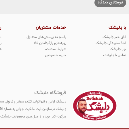
با دِلیشَک
خدمات مشتریان
ر
اتاق خبر دِلیشَک
پاسخ به پرسش‌های متداول
ن
اخذ نمایندگی دِلیشَک
رویه‌های بازگرداندن کالا
ر
چرا دِلیشَک
شرایط استفاده
ش
تماس با دِلیشَک
حریم خصوصی
فروشگاه دِلیشَک
دِلیشَک اولین و‌ تنها تولید کننده معتبر و قانو
هرگونه کپی برداری از مدل های محصولات دِلیشَک مج