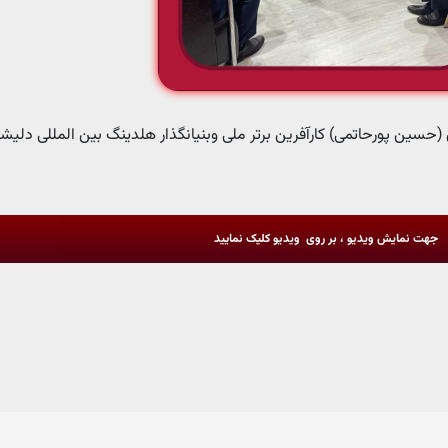
 (حسین پورحاتمی) کارآفرین برتر ملی و‌بنیانگذار هلدینگ بین المللی دلیش
جهت نمایش ویدیو ، بر روی ویدیو کلیک نمایید