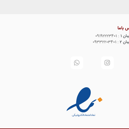
 باما
ن 1 :
09192223401
ن 2 :
09332203401