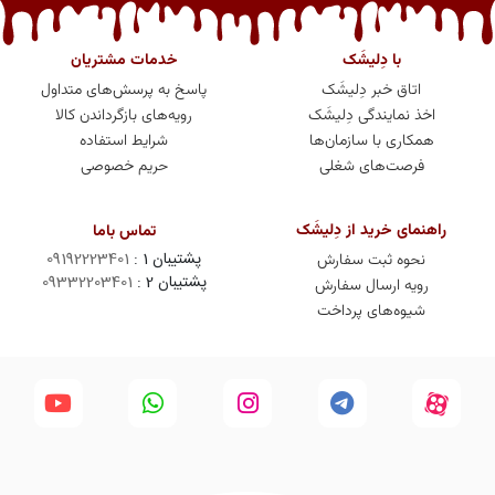
با دِلیشَک
خدمات مشتریان
اتاق خبر دِلیشَک
پاسخ به پرسش‌های متداول
اخذ نمایندگی دِلیشَک
رویه‌های بازگرداندن کالا
همکاری با سازمان‌ها
شرایط استفاده
فرصت‌های شغلی
حریم خصوصی
راهنمای خرید از دِلیشَک
تماس باما
پشتیبان 1 :
09192223401
نحوه ثبت سفارش
پشتیبان 2 :
09332203401
رویه ارسال سفارش
شیوه‌های پرداخت