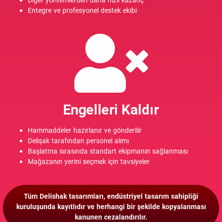
Diğer yöntemlerden daha hızlı kazanç
Entegre ve profesyonel destek ekibi
Engelleri Kaldır
Hammaddeler hazırlanır ve gönderilir
Delişak tarafından personel alımı
Başlatma sırasında standart ekipmanın sağlanması
Mağazanın yerini seçmek için tavsiyeler
Tüm Delishak tasarımları, endüstriyel tasarım sahipliği
kuruluşunda kayıtlıdır ve herhangi bir şekilde kopyalanması
kanunen cezalandırılır.