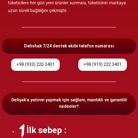
tüketicilere her gün yeni ürünler sunması, tüketicinin markaya
uzun süreli bağlılığını çekmiştir.
Delishak 7/24 destek ekibi telefon numarası
+98 (933) 220 3401
+98 (919) 222 3401
Delişak’a yatırım yapmak için sağlam, mantıklı ve garantili
nedenler?
İlk sebep :