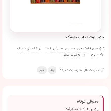
باکس لواشک لقمه دِلیشَک
دسته:
,
لواشک های بسته بندی صادراتی دِلیشَک
لواشک های دِلیشَک
0 از 5
5 فروش موفق
آیا از قیمت های ما رضایت دارید؟
بله
خیر
معرفی کوتاه
باکس لواشک لقمه دِلیشَک