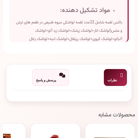
مواد تشکیل دهنده:
باکس لقمه شامل 22عدد لقمه لواشکی میوه طبیعی در طعم های ترش
و ملس(لواشک انار+لواشک زرشک+لواشک زرد آلو+لواشک
آلبالو+لواشک کیوی+لواشک پرتقال+لواشک انبه+لواشک زغال
اخته)+سس مخصوص دلیشک می باشد.
ابعاد:12*28 (2.5ارتفاع)
وزن تقریبی:600 گرم
تاریخ انقضاء: دو سال پس از تولید
نظرات
پرسش و پاسخ
محصولات مشابه