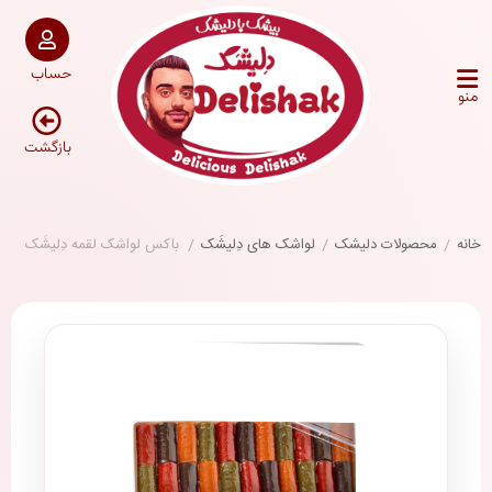
حساب
منو
بازگشت
خانه
/
محصولات دلیشک
/
لواشک های دِلیشَک
/
باکس لواشک لقمه دِلیشَک