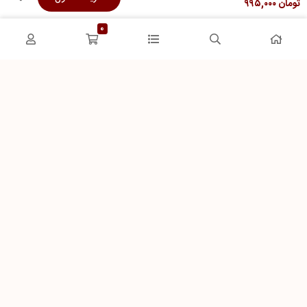
تومان
۹۹۵,۰۰۰
فرصت‌های شغلی
حریم خصوصی
0
راهنمای خرید از دِلیشَک
تماس باما
پشتیبان 1 :
09192223401
نحوه ثبت سفارش
پشتیبان 2 :
09332203401
رویه ارسال سفارش
شیوه‌های پرداخت