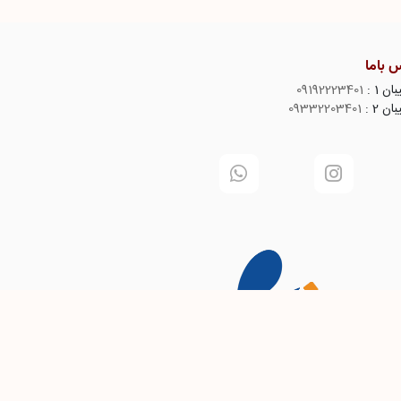
 باما
ن 1 :
09192223401
ن 2 :
09332203401