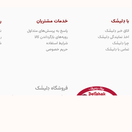
با دِلیشَک
خدمات مشتریان
ر
اتاق خبر دِلیشَک
پاسخ به پرسش‌های متداول
ن
اخذ نمایندگی دِلیشَک
رویه‌های بازگرداندن کالا
ر
چرا دِلیشَک
شرایط استفاده
ش
تماس با دِلیشَک
حریم خصوصی
فروشگاه دِلیشَک
دِلیشَک اولین و‌ تنها تولید کننده معتبر و قانو
هرگونه کپی برداری از مدل های محصولات دِلیشَک مج