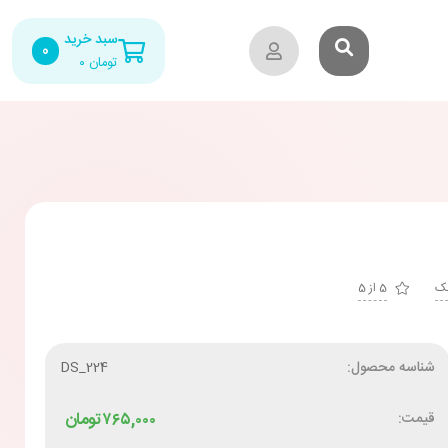
سبد خرید
0
تومان
۰
شک
5 از 5
شناسه محصول:
DS_224
قیمت:
۷۶۵,۰۰۰
تومان