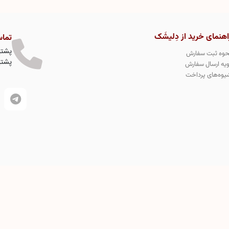
اهنمای خرید از دِلیشَک
تماس
پشتیبا
حوه ثبت سفارش
پشتیبا
ویه ارسال سفارش
یوه‌های پرداخت
نی دسرهای کیک لواشکی در جهان میباشد و تمامی طرح های محصولات
دِلیشَک در سازمان ثبت مالکیت جهانی به شماره 331146 به طور کاملا انحصاری ثبت طرح صنعتی و اختراع شده است و
ازات قانونی دارد.