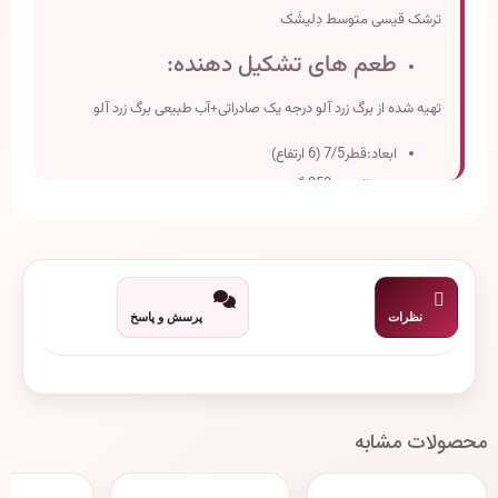
ترشک قیسی متوسط دِلیشَک
طعم های تشکیل دهنده:
تهیه شده از برگ زرد آلو درجه یک صادراتی+آب طبیعی برگ زرد آلو
ابعاد:قطر7/5 (6 ارتفاع)
وزن تقریبی:250 گرم
تاریخ انقضاء: دو سال پس از تولید
نظرات
پرسش و پاسخ
محصولات مشابه