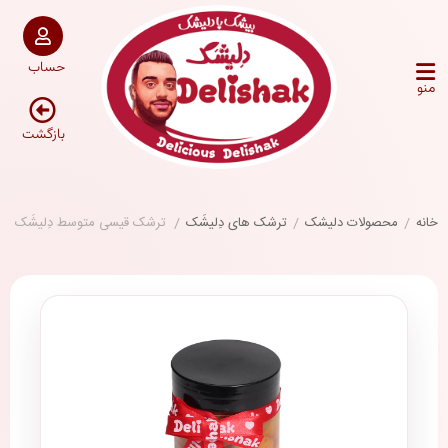
حساب
منو
بازگشت
خانه
/
محصولات دلیشک
/
ترشک های دِلیشَک
/
ترشک قیسی متوسط دِلیشَک