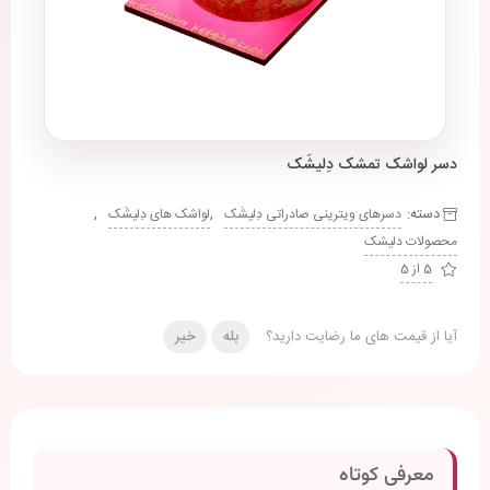
دسر لواشک تمشک دِلیشَک
دسته:
,
,
دسرهای ویترینی صادراتی دِلیشَک
لواشک های دِلیشَک
محصولات دلیشک
5 از 5
آیا از قیمت های ما رضایت دارید؟
بله
خیر
معرفی کوتاه