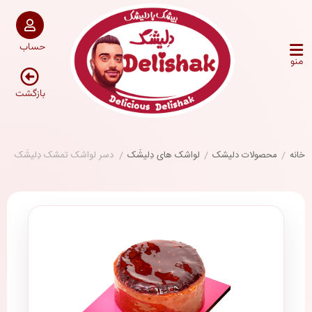
حساب
منو
بازگشت
خانه
/
محصولات دلیشک
/
لواشک های دِلیشَک
/
دسر لواشک تمشک دِلیشَک