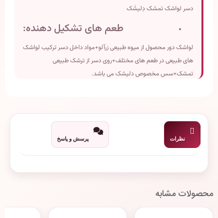
دسر لواشک تمشک دِلیشَک
طعم های تشکیل دهنده:
لواشک دور محصول از میوه طبیعی زرآلو+مواد داخل دسر ترکیب لواشک
های طبیعی در طعم های مختلف+روی دسر از ترشک طبیعی
تمشک+سس مخصوص دلیشک می باشد.
ابعاد:6قطر(2 ارتفاع)
وزن تقریبی:100 گرم
تاریخ انقضاء:دو سال پس از تولید
نظرات
پرسش و پاسخ
محصولات مشابه