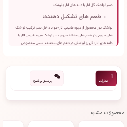
دسر لواشک گل انار با دانه های انار دِلیشَک
طعم های تشکیل دهنده:
لواشک دور محصول از میوه طبیعی انار+مواد داخل دسر ترکیب لواشک
های طبیعی در طعم های مختلف+روی دسر ترشک میوه طبیعی انار با
دانه های انار+گل رز لواشکی در طعم های مختلف+سس مخصوص
دلیشک می باشد.
ابعاد:6 قطر(3 ارتفاع)
وزن تقریبی:100 گرم
تاریخ انقضاء:دو سال پس از تولید
نظرات
پرسش و پاسخ
محصولات مشابه