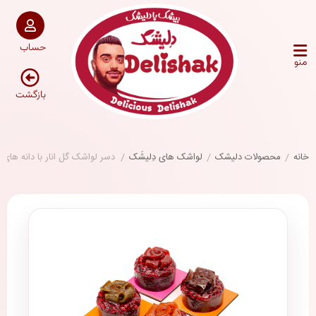
حساب
منو
بازگشت
خانه
/
محصولات دلیشک
/
لواشک های دِلیشَک
/
دسر لواشک گل انار با دانه های ان