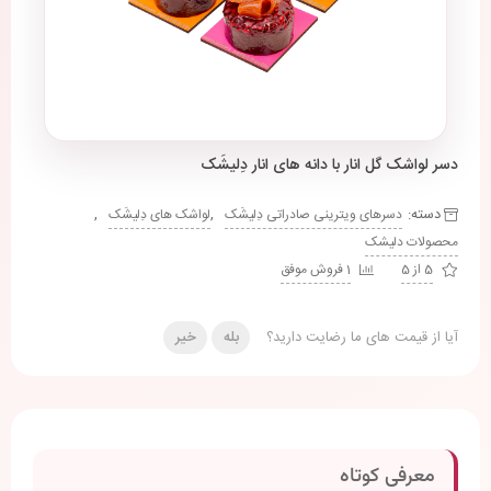
دسر لواشک گل انار با دانه های انار دِلیشَک
دسته:
,
,
دسرهای ویترینی صادراتی دِلیشَک
لواشک های دِلیشَک
محصولات دلیشک
5 از 5
1 فروش موفق
آیا از قیمت های ما رضایت دارید؟
بله
خیر
معرفی کوتاه