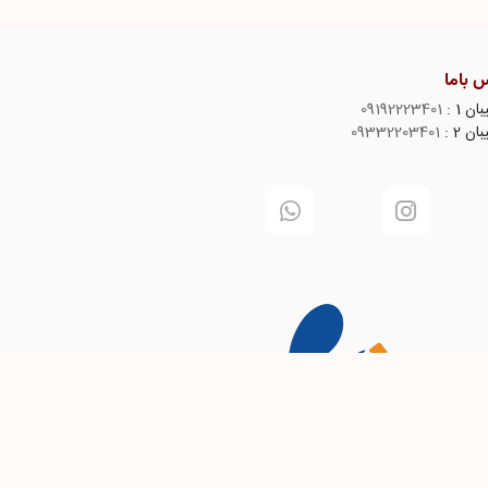
 باما
ن 1 :
09192223401
ن 2 :
09332203401