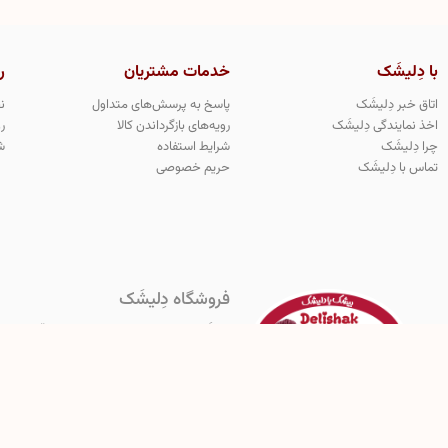
با دِلیشَک
خدمات مشتریان
ر
اتاق خبر دِلیشَک
پاسخ به پرسش‌های متداول
ن
اخذ نمایندگی دِلیشَک
رویه‌های بازگرداندن کالا
ر
چرا دِلیشَک
شرایط استفاده
ش
تماس با دِلیشَک
حریم خصوصی
فروشگاه دِلیشَک
دِلیشَک اولین و‌ تنها تولید کننده معتبر و قانو
هرگونه کپی برداری از مدل های محصولات دِلیشَک مج