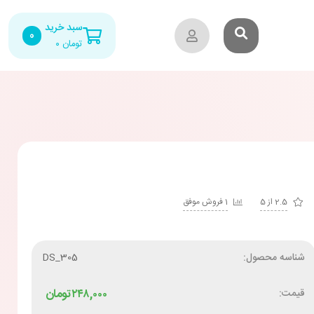
سبد خرید
0
تومان
۰
2.5 از 5
1 فروش موفق
شناسه محصول:
DS_305
قیمت:
۲۴۸,۰۰۰
تومان