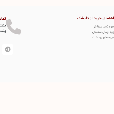
اهنمای خرید از دِلیشَک
تماس
پشتیبا
حوه ثبت سفارش
پشتیبا
ویه ارسال سفارش
یوه‌های پرداخت
نی دسرهای کیک لواشکی در جهان میباشد و تمامی طرح های محصولات
دِلیشَک در سازمان ثبت مالکیت جهانی به شماره 331146 به طور کاملا انحصاری ثبت طرح صنعتی و اختراع شده است و
ازات قانونی دارد.