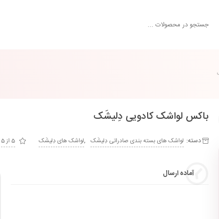
باکس لواشک کادویی دِلیشَک
دسته:
,
لواشک های بسته بندی صادراتی دِلیشَک
لواشک های دِلیشَک
5 از 5
آماده ارسال