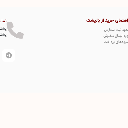
اهنمای خرید از دِلیشَک
تماس
پشتیبا
حوه ثبت سفارش
پشتیبا
ویه ارسال سفارش
یوه‌های پرداخت
نی دسرهای کیک لواشکی در جهان میباشد و تمامی طرح های محصولات
دِلیشَک در سازمان ثبت مالکیت جهانی به شماره 331146 به طور کاملا انحصاری ثبت طرح صنعتی و اختراع شده است و
ازات قانونی دارد.