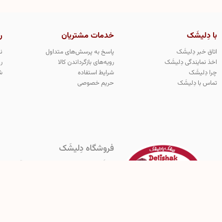
با دِلیشَک
خدمات مشتریان
ر
اتاق خبر دِلیشَک
پاسخ به پرسش‌های متداول
ن
اخذ نمایندگی دِلیشَک
رویه‌های بازگرداندن کالا
ر
چرا دِلیشَک
شرایط استفاده
ش
تماس با دِلیشَک
حریم خصوصی
فروشگاه دِلیشَک
دِلیشَک اولین و‌ تنها تولید کننده معتبر و قانو
هرگونه کپی برداری از مدل های محصولات دِلیشَک مج