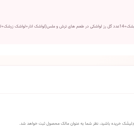
باکس کادویی شامل 5عدد رولت میکس میوه سه لایه+12عدد لقمه دلیشک+14عدد گل رز لواشکی در طعم های ترش 
 از دِلیشَک خریده باشید، نظر شما به عنوان مالک محصول ثبت خواهد شد.