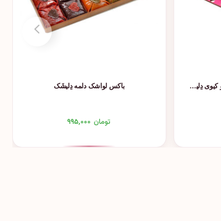
دسر لواشک سمبوسه زغال اخته و کیوی دِلیشَک
باکس لواشک دلمه دِلیشَک
تومان
۹۹۵,۰۰۰