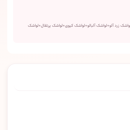
و ملس(لواشک انار+لواشک زرشک+لواشک زرد آلو+لواشک آلبالو+لواشک کیوی+لواشک پرتقال+لواشک
تاریخ انقضاء:دو
سال پس از تولید