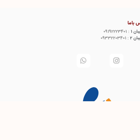
 باما
ن 1 :
09192223401
ن 2 :
09332203401